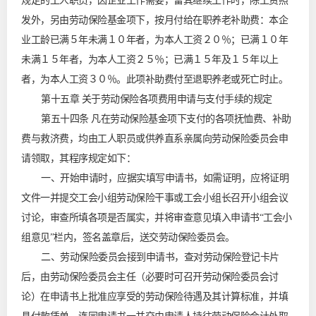
规定的工人职员，因企业工作需要，留其继续工作时，除工资照
发外，另由劳动保险基金项下，按月付给在职养老补助费：本企
业工龄已满５年未满１０年者，为本人工资２０％；已满１０年
未满１５年者，为本人工资２５％；已满１５年及１５年以上
者，为本人工资３０％。此项补助费付至退职养老或死亡时止。
第十五章 关于劳动保险各项费用申请与支付手续的规定
第五十四条 凡在劳动保险基金项下支付的各项抚恤费、补助
费与救济费，均由工人职员或供养直系亲属向劳动保险委员会申
请领取，其程序规定如下：
一、开始申请时，应据实填写申请书，如需证明，应将证明
文件一并提交工会小组劳动保险干事或工会小组长召开小组会议
讨论，审查所填各项是否属实，并将审查意见填入申请书“工会小
组意见”栏内，签名盖章后，送交劳动保险委员会。
二、劳动保险委员会接到申请书，查对劳动保险登记卡片
后，由劳动保险委员会主任（必要时可召开劳动保险委员会讨
论）在申请书上批准应享受的劳动保险待遇及其计算标准，并填