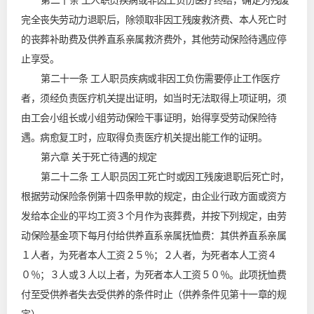
第二十条 工人职员疾病或非因工负伤医疗终结，确定为残废
完全丧失劳动力退职后，除领取非因工残废救济费、本人死亡时
的丧葬补助费及供养直系亲属救济费外，其他劳动保险待遇应停
止享受。
第二十一条 工人职员疾病或非因工负伤需要停止工作医疗
者，须经负责医疗机关提出证明，如当时无法取得上项证明，须
由工会小组长或小组劳动保险干事证明，始得享受劳动保险待
遇。病愈复工时，应取得负责医疗机关提出能工作的证明。
第六章 关于死亡待遇的规定
第二十二条 工人职员因工死亡时或因工残废退职后死亡时，
根据劳动保险条例第十四条甲款的规定，由企业行政方面或资方
发给本企业的平均工资３个月作为丧葬费，并按下列规定，由劳
动保险基金项下每月付给供养直系亲属抚恤费：其供养直系亲属
１人者，为死者本人工资２５％；２人者，为死者本人工资４
０％；３人或３人以上者，为死者本人工资５０％。此项抚恤费
付至受供养者失去受供养的条件时止（供养条件见第十一章的规