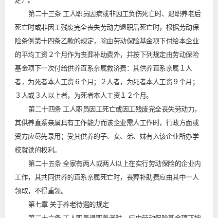
定）。
第二十三条 工人职员因病或非因工负伤死亡时、退职养老后
死亡时或非因工残废完全丧失劳动力退职后死亡时，根据劳动保
险条例第十四条乙款的规定，除由劳动保险基金项下付给本企业
的平均工资２个月作为丧葬补助费外，并按下列规定由劳动保险
基金项下一次付给供养直系亲属救济费：其供养直系亲属１人
者，为死者本人工资６个月；２人者，为死者本人工资９个月；
３人或３人以上者，为死者本人工资１２个月。
第二十四条 工人职员因工死亡或因工残废完全丧失劳动力，
其供养直系亲属具有工作能力而该企业需人工作时，行政方面或
资方应尽先录用；受其供养的子、女、弟、妹有入该企业所办学
校就读的权利。
第二十五条 全家有两人或两人以上在实行劳动保险的企业内
工作，其共同供养的直系亲属死亡时，丧葬补助费应由其中一人
领取，不得重领。
第七章 关于养老待遇的规定