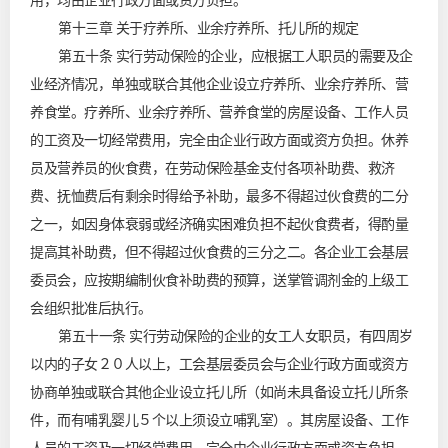
用，均由企业行政方面或资方负担。
第十三章 关于疗养所、业余疗养所、托儿所的规定
第五十条 实行劳动保险的企业，应根据工人职员的需要及企
业经济情况，单独或联合其他企业设立疗养所、业余疗养所、营
养食堂。疗养所、业余疗养所、营养食堂的房屋设备、工作人员
的工资及一切经常费用，完全由企业行政方面或资方负担。休养
员及营养员的伙食费，在劳动保险基金支付各项补助费、救济
费、抚恤费后有剩余时得给予补助，最多不得超过伙食费的二分
之一，如因身体衰弱或经济确实困难负担不起伙食费者，得酌量
提高其补助费，但不得超过伙食费的三分之二。各企业工会基层
委员会，应按期编制伙食补助费的预算，送掌管调剂金的上级工
会组织批准后执行。
第五十一条 实行劳动保险的企业的女工人女职员，有四周岁
以内的子女２０人以上，工会基层委员会与企业行政方面或资方
协商单独或联合其他企业设立托儿所（如尚未具备设立托儿所条
件，而有哺乳婴儿５个以上须设立哺乳室）。其房屋设备、工作