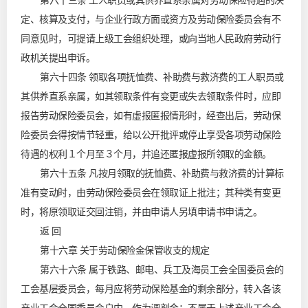
第六十三条 工人职员或其供养直系亲属对劳动保险待遇的决
定、核算及支付，与企业行政方面或资方及劳动保险委员会有不
同意见时，可提请上级工会组织处理，或向当地人民政府劳动行
政机关提出申诉。
第六十四条 领取各项抚恤费、补助费与救济费的工人职员或
其供养直系亲属，如其领取条件有变更或失去领取条件时，应即
报告劳动保险委员会，如有虚报匿报情形时，经查出后，劳动保
险委员会得按情节轻重，给以公开批评或停止享受各项劳动保险
待遇的权利１个月至３个月，并追还匿报虚报所领取的金额。
第六十五条 凡按月领取的抚恤费、补助费与救济费的计算标
准有变动时，由劳动保险委员会在领取证上批注；其种类有变更
时，将原领取证交回注销，并由申请人另填申请书申请之。
返 回
第十六章 关于劳动保险金保管收支的规定
第六十六条 属于铁路、邮电、兵工及海员工会全国委员会的
工会基层委员会，每月应将劳动保险基金的剩余部分，转入各该