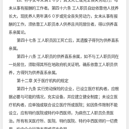
四、孙子女年未满１６岁，其父死亡或完全丧失劳动力，母
未从事有报酬的工作者。第四十六条 工人职员自幼依靠他人抚养
长大，现抚养人男年满６０岁或完全丧失劳动力，女未从事有报
酬的工作，须依靠工人职员本人供养且共同居住者，得以供养直
系亲属论。
第四十七条 工人职员因工死亡后，其遗腹子得列为供养直系
亲属。
第四十八条 工人职员的供养直系亲属，如不与工人职员同在
一处居住，须取得其所在地政府机关证明，确系依靠工人职员供
养，方得列为供养直系亲属。
第十二章 关于医疗机构的规定
第四十九条 实行劳动保险的企业，已设立医疗机构者，应根
据必要与可能的情况，充实设备，并应建立健全制度；未设立医
疗机构者，应单独或联合设立医疗所或医院；如因条件限制不能
设立，应有特约医院或特约中西医师，为病伤工人职员负责医
治。所有有关医疗所、医院、特约医院、特约中西医师的一切费