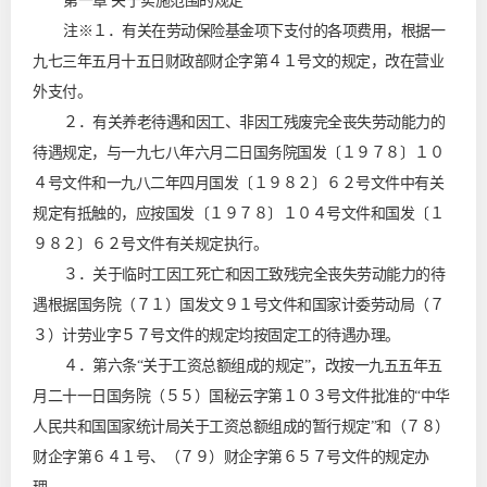
第一章 关于实施范围的规定
注※１．有关在劳动保险基金项下支付的各项费用，根据一
九七三年五月十五日财政部财企字第４１号文的规定，改在营业
外支付。
２．有关养老待遇和因工、非因工残废完全丧失劳动能力的
待遇规定，与一九七八年六月二日国务院国发〔１９７８〕１０
４号文件和一九八二年四月国发〔１９８２〕６２号文件中有关
规定有抵触的，应按国发〔１９７８〕１０４号文件和国发〔１
９８２〕６２号文件有关规定执行。
３．关于临时工因工死亡和因工致残完全丧失劳动能力的待
遇根据国务院（７１）国发文９１号文件和国家计委劳动局（７
３）计劳业字５７号文件的规定均按固定工的待遇办理。
４．第六条“关于工资总额组成的规定”，改按一九五五年五
月二十一日国务院（５５）国秘云字第１０３号文件批准的“中华
人民共和国国家统计局关于工资总额组成的暂行规定”和（７８）
财企字第６４１号、（７９）财企字第６５７号文件的规定办