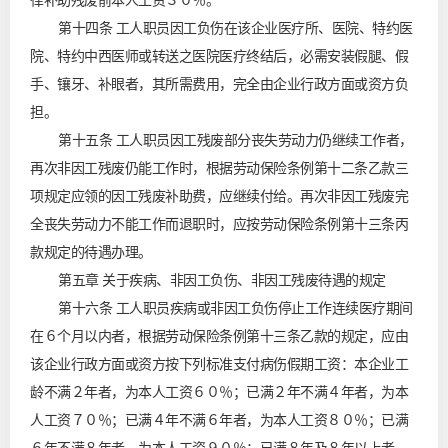
律补助残废前本人工资３０％。
第十四条 工人职员因工负伤在该企业医疗所、医院、特约医
院、特约中西医师或转送之医院医疗终结后，必需安装假腿、假
手、镶牙、补眼者，其所需费用，完全由企业行政方面或资方负
担。
第十五条 工人职员因工残废部分丧失劳动力仍继续工作者，
再次非因工残废仍能工作时，根据劳动保险条例第十二条乙款三
项规定应领的因工残废补助费，应继续付给。再次非因工残废完
全丧失劳动力不能工作而退职时，应按劳动保险条例第十三条丙
款规定的待遇办理。
第五章 关于疾病、非因工负伤、非因工残废待遇的规定
第十六条 工人职员疾病或非因工负伤停止工作连续医疗期间
在６个月以内者，根据劳动保险条例第十三条乙款的规定，应由
该企业行政方面或资方按下列标准支付病伤假期工资：本企业工
龄不满２年者，为本人工资６０％；已满２年不满４年者，为本
人工资７０％；已满４年不满６年者，为本人工资８０％；已满