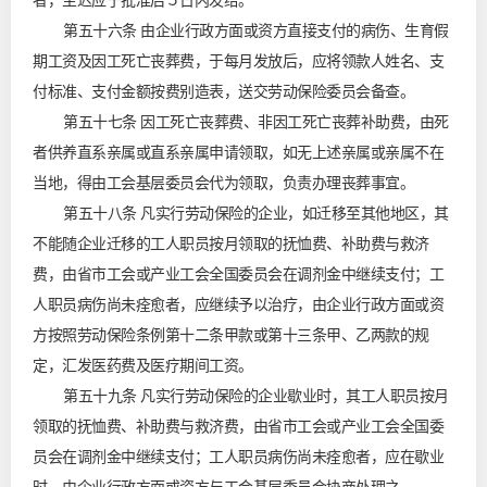
者，至迟应于批准后５日内发给。
第五十六条 由企业行政方面或资方直接支付的病伤、生育假
期工资及因工死亡丧葬费，于每月发放后，应将领款人姓名、支
付标准、支付金额按费别造表，送交劳动保险委员会备查。
第五十七条 因工死亡丧葬费、非因工死亡丧葬补助费，由死
者供养直系亲属或直系亲属申请领取，如无上述亲属或亲属不在
当地，得由工会基层委员会代为领取，负责办理丧葬事宜。
第五十八条 凡实行劳动保险的企业，如迁移至其他地区，其
不能随企业迁移的工人职员按月领取的抚恤费、补助费与救济
费，由省市工会或产业工会全国委员会在调剂金中继续支付；工
人职员病伤尚未痊愈者，应继续予以治疗，由企业行政方面或资
方按照劳动保险条例第十二条甲款或第十三条甲、乙两款的规
定，汇发医药费及医疗期间工资。
第五十九条 凡实行劳动保险的企业歇业时，其工人职员按月
领取的抚恤费、补助费与救济费，由省市工会或产业工会全国委
员会在调剂金中继续支付；工人职员病伤尚未痊愈者，应在歇业