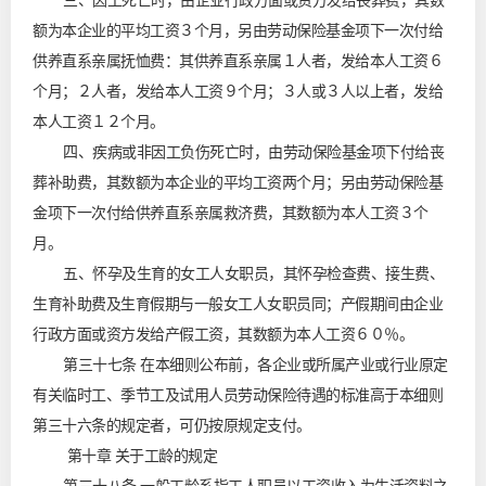
三、因工死亡时，由企业行政方面或资方发给丧葬费，其数
额为本企业的平均工资３个月，另由劳动保险基金项下一次付给
供养直系亲属抚恤费：其供养直系亲属１人者，发给本人工资６
个月；２人者，发给本人工资９个月；３人或３人以上者，发给
本人工资１２个月。
四、疾病或非因工负伤死亡时，由劳动保险基金项下付给丧
葬补助费，其数额为本企业的平均工资两个月；另由劳动保险基
金项下一次付给供养直系亲属救济费，其数额为本人工资３个
月。
五、怀孕及生育的女工人女职员，其怀孕检查费、接生费、
生育补助费及生育假期与一般女工人女职员同；产假期间由企业
行政方面或资方发给产假工资，其数额为本人工资６０％。
第三十七条 在本细则公布前，各企业或所属产业或行业原定
有关临时工、季节工及试用人员劳动保险待遇的标准高于本细则
第三十六条的规定者，可仍按原规定支付。
第十章 关于工龄的规定