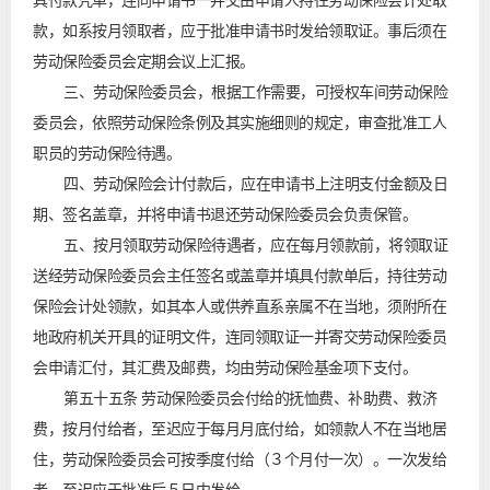
具付款凭单，连同申请书一并交由申请人持往劳动保险会计处取
款，如系按月领取者，应于批准申请书时发给领取证。事后须在
劳动保险委员会定期会议上汇报。
三、劳动保险委员会，根据工作需要，可授权车间劳动保险
委员会，依照劳动保险条例及其实施细则的规定，审查批准工人
职员的劳动保险待遇。
四、劳动保险会计付款后，应在申请书上注明支付金额及日
期、签名盖章，并将申请书退还劳动保险委员会负责保管。
五、按月领取劳动保险待遇者，应在每月领款前，将领取证
送经劳动保险委员会主任签名或盖章并填具付款单后，持往劳动
保险会计处领款，如其本人或供养直系亲属不在当地，须附所在
地政府机关开具的证明文件，连同领取证一并寄交劳动保险委员
会申请汇付，其汇费及邮费，均由劳动保险基金项下支付。
第五十五条 劳动保险委员会付给的抚恤费、补助费、救济
费，按月付给者，至迟应于每月月底付给，如领款人不在当地居
住，劳动保险委员会可按季度付给（３个月付一次）。一次发给