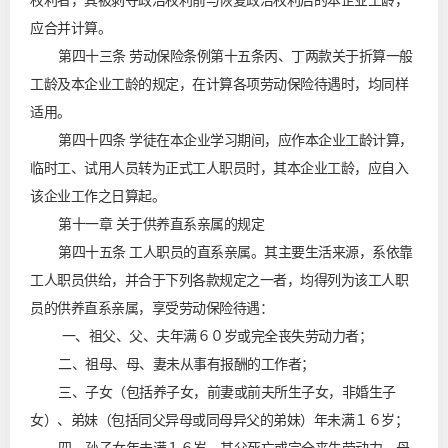
权利者，其被剥夺政治权利前与恢复政治权利后的本企业工龄，
应合并计算。
第四十三条 劳动保险条例第十五条丙、丁两款关于折算一般
工龄及本企业工龄的规定，在计算各项劳动保险待遇时，均同样
适用。
第四十四条 学徒在本企业学习期间，应作本企业工龄计算，
临时工、试用人员转为正式工人职员时，其本企业工龄，应自入
该企业工作之日算起。
第十一章 关于供养直系亲属的规定
第四十五条 工人职员的直系亲属。其主要生活来源，系依靠
工人职员供给，并合于下列各款规定之一者，均得列为该工人职
员的供养直系亲属，享受劳动保险待遇：
一、祖父、父、夫年满６０岁或完全丧失劳动力者；
二、祖母、母、妻未从事有报酬的工作者；
三、子女（包括养子女，前妻或前夫所生子女，非婚生子
女）、弟妹（包括同父异母或同母异父的弟妹）年未满１６岁；