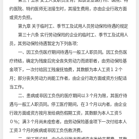
第三十五条 女工人女职员生育，如该企业医疗所、医院、特
约医院、特约医师无法接生时，其接生费用，亦由企业行政方面
或资方负担。
第九章 关于临时工、季节工及试用人员劳动保险待遇的规定
第三十六条 实行劳动保险的企业的临时工、季节工及试用人
员，其劳动保险待遇暂定为下列各项：
一、因工负伤医疗期间待遇与一般工人职员同。因工负伤医
疗终结，确定为残废后完全丧失劳动力而退职者，由劳动保险基
金项下，一次付给因工残废抚恤费，其数额为本人工资１２个
月；部分丧失劳动力尚能工作者，由企业行政方面或资方分配适
当工作。
二、患病或非因工负伤的医疗期间以３个月为限，其医疗待
遇与一般工人职员同。停工医疗期间，在３个月以内者，由企业
行政方面或资方按月发给病伤假期工资，其数额为本人工资５
０％；满３个月尚未痊愈者，由劳动保险基金项下一次付给本人
工资３个月的疾病或非因工负伤救济费。