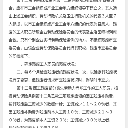
第十二条 劳动保险条例第十二条丙款规定的残废审查委员
会，应在市工会组织或产业工会地方组织领导下建立之，其人选
由上述工会组织、劳动行政机关及卫生行政机关的代表３人至７
人组成，以市工会组织或产业工会地方组织的代表为召集人，残
废的工人职员所属企业劳动保险委员会的代表及主治医师得列席
会议。只有个别企业实行劳动保险条例的地方，不组织残废审查
委员会，由该企业劳动保险委员会代行其职权。残废审查委员会
的职权如下：
一、确定残废工人职员的残废状况；
二、每６个月检查残废者的残废状况一次，以确定其残废状
况有无变更，但残废者请求审查残废状况时，得随时审查之。
第十三条 因工残废部分丧失劳动力尚能工作的工人职员，根
据劳动保险条例第十二条乙款三项规定应领的因工残废补助费，
按其残废后工资减少的数额付给：工资减少１１～２０％者，其
因工残废补助费为残废前本人工资１０％；工资减少２１～３
０％者，为残废前本人工资２０％；工资减少３０％以上者，一