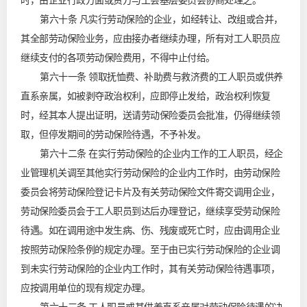
时，由企业行政方面或资方与工会基层委员会协商处理之。
第六十条 凡实行劳动保险的企业，如经转让、改组或合并，
其全部劳动保险业务，应由接办者继续办理，所有对工人职员应
继续支付的各项劳动保险费用，不得中止付给。
第六十一条 领取抚恤费、补助费与救济费的工人职员或供养
直系亲属，如被剥夺政治权利，应即停止发给，政治权利恢复
时，经其本人提出证明，送请劳动保险委员会批准，仍得继续领
取，但停发期间的劳动保险待遇，不予补发。
第六十二条 在实行劳动保险的企业内工作的工人职员，经企
业管理机关调至其他实行劳动保险的企业内工作时，由劳动保险
委员会将劳动保险登记卡片及有关劳动保险文件寄交调用企业，
劳动保险委员会于工人职员到达后办理登记，继续享受劳动保险
待遇。如在调用途中发生病、伤、残废或死亡时，应由调用企业
按照劳动保险条例的规定办理。至于由已实行劳动保险的企业调
到未实行劳动保险的企业内工作时，其有关劳动保险待遇事项，
应按调用单位的现有规定办理。